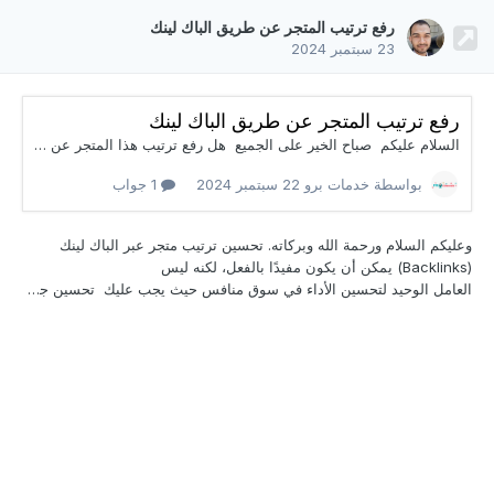
رفع ترتيب المتجر عن طريق الباك لينك
23 سبتمبر 2024
رفع ترتيب المتجر عن طريق الباك لينك
السلام عليكم صباح الخير على الجميع هل رفع ترتيب هذا المتجر عن طريق الباك لينك حيث ان المنافسة شديده للمنتجات الي يقدها هل تعتبر الباك لينك للمواقع هذي مفيد او فقط نعتمد على مفهوم الاعلانات وشكرا
بواسطة خدمات برو
22 سبتمبر 2024
1 جواب
وعليكم السلام ورحمة الله وبركاته. تحسين ترتيب
متجر عبر الباك لينك
(Backlinks) يمكن أن يكون مفيدًا بالفعل، لكنه ليس
العامل الوحيد لتحسين الأداء في سوق منافس حيث يجب عليك تحسين جودة محتواك فهو الأفضل والأسرع لتحسين ال SEO الخاص بموقعك. لا تهتم أبدًا بعدد الروابط، بل اهتم بجودة الروابط الخلفية، حيث أن باك لينك واحد فقط ذو جودة عالية ومن موقع ذو ثقة وترتيب مرتفع ومهتم بنفس مجال موقعك أفضل بمراحل من عشرة روابط من مواقع ضعيفة وليست ضمن مجال موقعك. أما بخصوص الإعلانات المدفوعة (مثل Goo