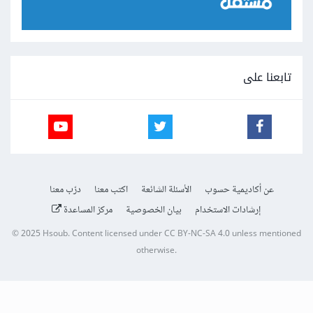
تابعنا على
عن أكاديمية حسوب
الأسئلة الشائعة
اكتب معنا
درّب معنا
إرشادات الاستخدام
بيان الخصوصية
مركز المساعدة
© 2025
Hsoub
.
Content licensed under
CC BY-NC-SA 4.0
unless mentioned
otherwise.