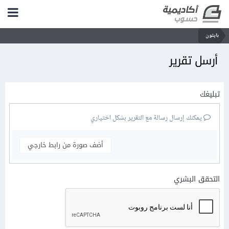
بايثون
أرسل تقرير
تبليغك
يمكنك إرسال رسالة مع التقرير بشكل اختياري
أضف صورة من رابط خارجي
التحقق البشري