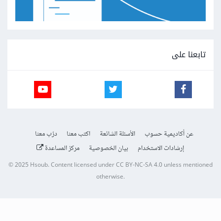
تابعنا على
عن أكاديمية حسوب
الأسئلة الشائعة
اكتب معنا
درّب معنا
إرشادات الاستخدام
بيان الخصوصية
مركز المساعدة
© 2025
Hsoub
.
Content licensed under
CC BY-NC-SA 4.0
unless mentioned
otherwise.