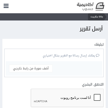
جافا سكريبت
أرسل تقرير
تبليغك
يمكنك إرسال رسالة مع التقرير بشكل اختياري
أضف صورة من رابط خارجي
التحقق البشري