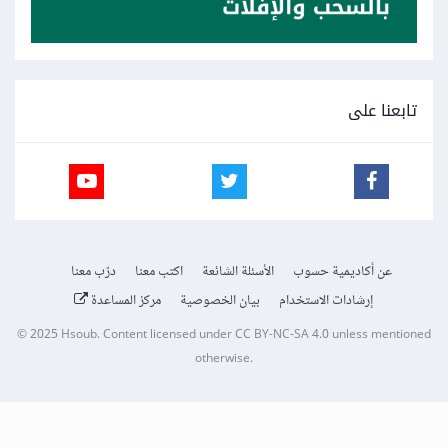
تابعنا على
عن أكاديمية حسوب
الأسئلة الشائعة
اكتب معنا
درّب معنا
إرشادات الاستخدام
بيان الخصوصية
مركز المساعدة
© 2025
Hsoub
.
Content licensed under
CC BY-NC-SA 4.0
unless mentioned
otherwise.