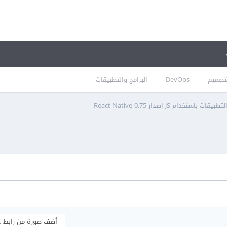
تصميم
DevOps
البرامج والتطبيقات
تخدام JS اصدار React Native 0.75
أضف صورة من رابط 