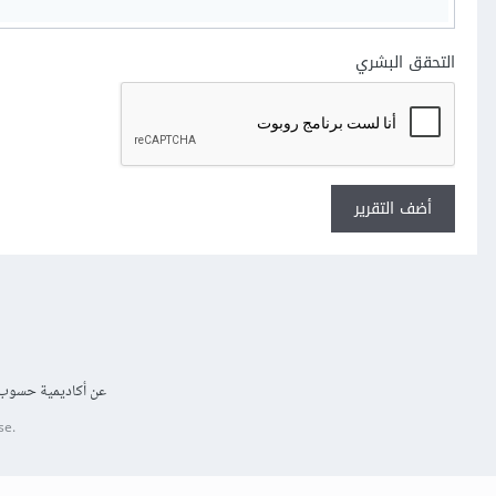
التحقق البشري
أضف التقرير
عن أكاديمية حسوب
se.