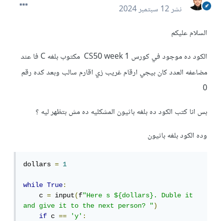
نشر
12 سبتمبر 2024
السلام عليكم
الكود ده موجود في كورس CS50 week 1 مكتوب بلغه C فا عند
مضاعفه العدد كان بيجي ارقام غريب زي اقارم سالب وبعد كده رقم
0
بس انا كتب الكود ده بلغه باثيون المشكليه ده مش بتظهر ليه ؟
وده الكود بلغه باثيون
dollars 
=
1
while
True
:
    c 
=
 input
(
f
"Here s ${dollars}. Duble it 
and give it to the next person? "
)
if
 c 
==
'y'
: