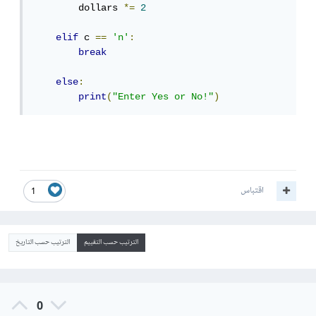
        dollars 
*=
2
elif
 c 
==
'n'
:
break
else
:
print
(
"Enter Yes or No!"
)
اقتباس
1
الترتيب حسب التقييم
الترتيب حسب التاريخ
0