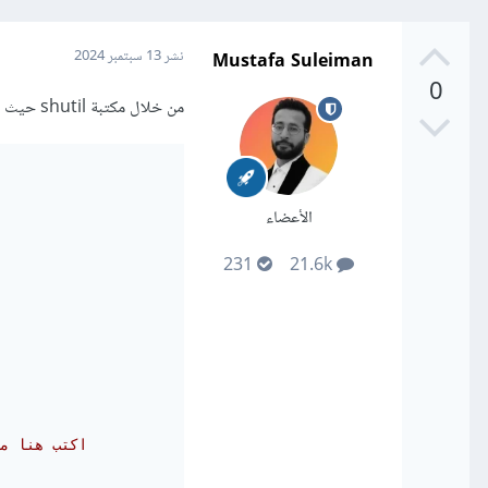
Mustafa Suleiman
نشر
13 سبتمبر 2024
0
من خلال مكتبة shutil حيث يتم حذف المجلد ثم كتابة بيانات عشوائية في مكانه لمنع استرجاعه:
الأعضاء
231
21.6k
# اكتب هنا 