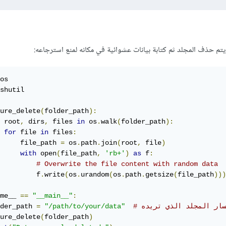
shutil

ure_delete
(
folder_path
):
 root
,
 dirs
,
 files 
in
 os
.
walk
(
folder_path
):
for
 file 
in
 files
:
     file_path 
=
 os
.
path
.
join
(
root
,
 file
)
with
 open
(
file_path
,
'rb+'
)
as
 f
:
# Overwrite the file content with random data
         f
.
write
(
os
.
urandom
(
os
.
path
.
getsize
(
file_path
)))
me__ 
==
"__main__"
:
مسار المجلد الذي تريده
"/path/to/your/data"
=
der_path 
ure_delete
(
folder_path
)