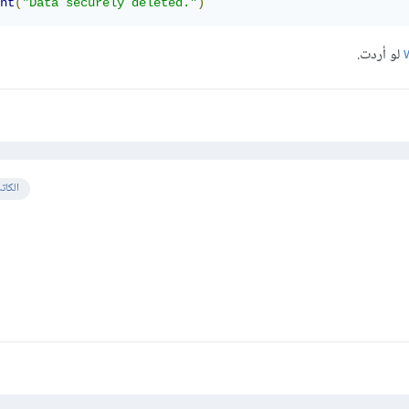
nt
(
"Data securely deleted."
)
لو أردت.
الكات