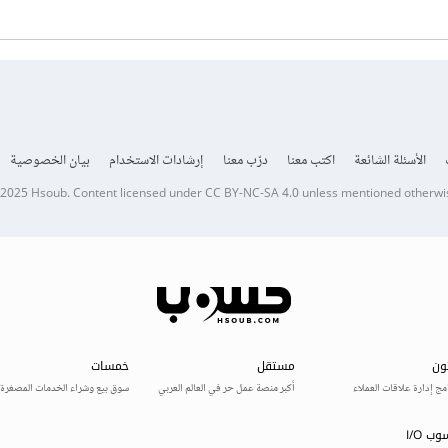
الأسئلة الشائعة
اكتب معنا
درّب معنا
إرشادات الاستخدام
بيان الخصوصية
 2025
Hsoub
.
Content licensed under
CC BY-NC-SA 4.0
unless mentioned otherwi