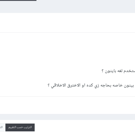
استخدم لغه بايثون ؟
يثون خاصه بحاجه زي كده او الاخترق الاخلاقي ؟
الترتيب حسب التقييم
ال