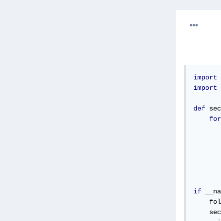
import
import
 
def
 sec
for
       
       
if
 __na
    fol
    sec