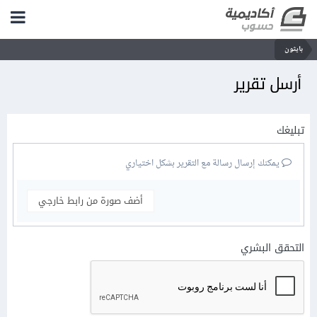
بايثون
أرسل تقرير
تبليغك
يمكنك إرسال رسالة مع التقرير بشكل اختياري
أضف صورة من رابط خارجي
التحقق البشري