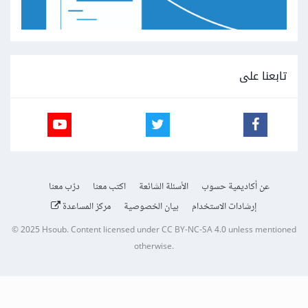
تابعنا على
عن أكاديمية حسوب
الأسئلة الشائعة
اكتب معنا
درّب معنا
إرشادات الاستخدام
بيان الخصوصية
مركز المساعدة
© 2025
Hsoub
.
Content licensed under
CC BY-NC-SA 4.0
unless mentioned
otherwise.