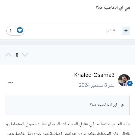
                ax
.
text
(
p
.
get_x
()
+
هي اي الخاصيه ده؟
p
.
get_width
()
/
2.
,
                        p
.
get_height
()
+
3
,
f
'{int(p.get_height())}'
,
اقتباس
1
                        ha
=
"center"
)
        plotnumber 
+=
1
0
# Save the figure as a file
plt
.
savefig
(
'output_plot.png'
,
Khaled Osama3
bbox_inches
=
'tight'
)
plt
.
show
()
نشر
8 سبتمبر 2024
فى هذا السطر يكمن عملية الحفظ:
هي اي الخاصيه ده؟
plt
.
savefig
(
'output_plot.png'
,
bbox_inches
=
'tight'
)
هذه الخاصية تساعد في تقليل المساحات البيضاء الفارغة حول المخطط، و
بالتالى فإن المخطط يظهر بدون هوامش إضافية غير ضرورية. خاصة عند