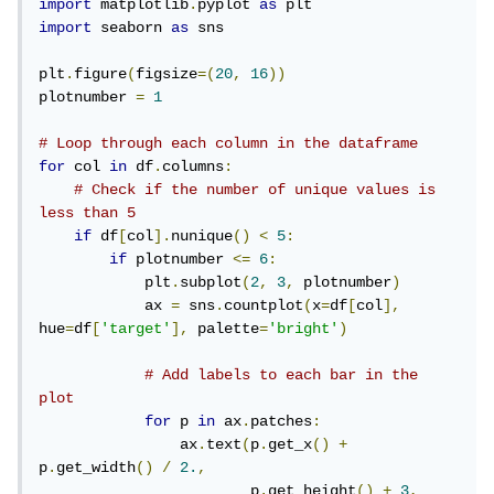
import
 matplotlib
.
pyplot 
as
import
 seaborn 
as
 sns

plt
.
figure
(
figsize
=(
20
,
16
))
plotnumber 
=
1
# Loop through each column in the dataframe
for
 col 
in
 df
.
columns
:
# Check if the number of unique values is 
less than 5
if
 df
[
col
].
nunique
()
<
5
:
if
 plotnumber 
<=
6
:
            plt
.
subplot
(
2
,
3
,
 plotnumber
)
            ax 
=
 sns
.
countplot
(
x
=
df
[
col
],
hue
=
df
[
'target'
],
 palette
=
'bright'
)
# Add labels to each bar in the 
plot
for
 p 
in
 ax
.
patches
:
                ax
.
text
(
p
.
get_x
()
+
p
.
get_width
()
/
2.
,
                        p
.
get_height
()
+
3
,