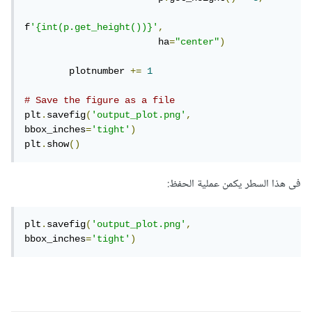
f
'{int(p.get_height())}'
,
                        ha
=
"center"
)
        plotnumber 
+=
1
# Save the figure as a file
plt
.
savefig
(
'output_plot.png'
,
bbox_inches
=
'tight'
)
plt
.
show
()
فى هذا السطر يكمن عملية الحفظ:
plt
.
savefig
(
'output_plot.png'
,
bbox_inches
=
'tight'
)