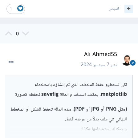
اقتباس
1
0
Ali Ahmed55
نشر
7 سبتمبر 2024
لكى تستطيع حفظ المخطط الذي تم إنشاؤه باستخدام
matplotlib
، يمكنك استخدام الدالة
savefig
لحفظه كصورة
(مثل PNG أو JPG أو PDF).
هذه الدالة تحفظ الشكل أو المخطط
النهائي في ملف بدلاً من عرضه فقط.
و يمكنك استخدامها هكذا: