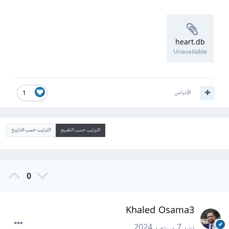
heart.db
Unavailable
اقتباس
1
الترتيب حسب التقييم
الترتيب حسب التاريخ
0
Khaled Osama3
نشر
7 سبتمبر 2024