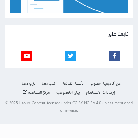
تابعنا على
عن أكاديمية حسوب
الأسئلة الشائعة
اكتب معنا
درّب معنا
إرشادات الاستخدام
بيان الخصوصية
مركز المساعدة
© 2025
Hsoub
.
Content licensed under
CC BY-NC-SA 4.0
unless mentioned
otherwise.