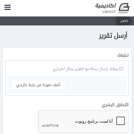
بايثون
أرسل تقرير
تبليغك
يمكنك إرسال رسالة مع التقرير بشكل اختياري
أضف صورة من رابط خارجي
التحقق البشري