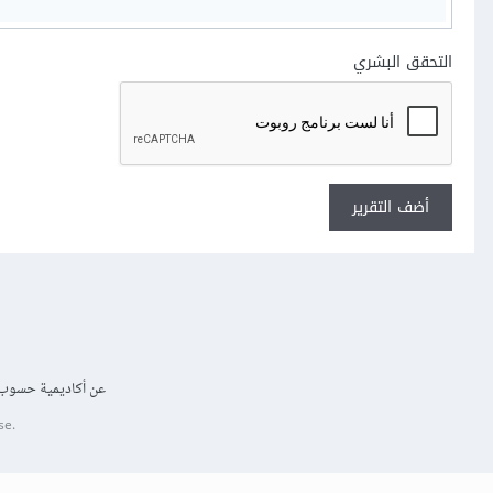
التحقق البشري
أضف التقرير
عن أكاديمية حسوب
se.