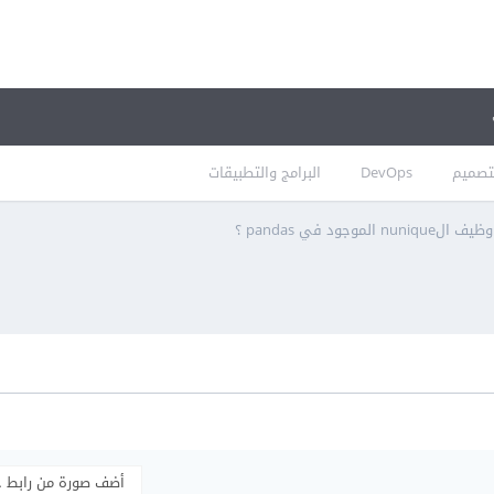
تصميم
DevOps
البرامج والتطبيقات
n الموجود في pandas ؟
أضف صورة من رابط 