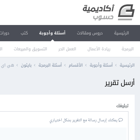
الرئيسية
دروس ومقالات
أسئلة وأجوبة
كتب
دورات
البرمجة
ريادة الأعمال
العمل الحر
التسويق والمبيعات
ال
الرئيسية
أسئلة وأجوبة
الأقسام
أسئلة البرمجة
بايثون
هي اي وظيف الunique
أرسل تقرير
تبليغك
يمكنك إرسال رسالة مع التقرير بشكل اختياري