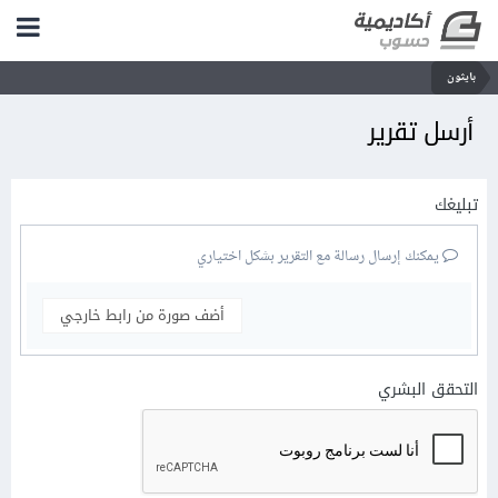
بايثون
أرسل تقرير
تبليغك
يمكنك إرسال رسالة مع التقرير بشكل اختياري
أضف صورة من رابط خارجي
التحقق البشري