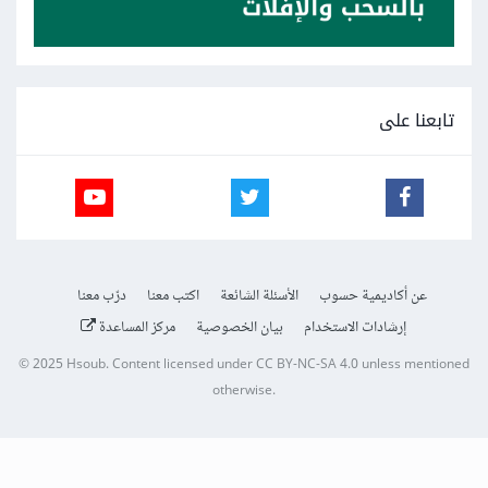
تابعنا على
عن أكاديمية حسوب
الأسئلة الشائعة
اكتب معنا
درّب معنا
إرشادات الاستخدام
بيان الخصوصية
مركز المساعدة
© 2025
Hsoub
.
Content licensed under
CC BY-NC-SA 4.0
unless mentioned
otherwise.