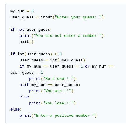
my_num 
=
6
user_guess 
=
 input
(
"Enter your guess: "
)
if
not
 user_guess
:
print
(
"You did not enter a number!"
)
    exit
()
if
 int
(
user_guess
)
>
0
:
    user_guess 
=
 int
(
user_guess
)
if
 my_num 
==
 user_guess 
+
1
or
 my_num 
==
user_guess 
-
1
:
print
(
"So close!!!"
)
elif
 my_num 
==
 user_guess
:
print
(
"You win!!!"
)
else
:
print
(
"You lose!!!"
)
else
:
print
(
"Enter a positive number."
)