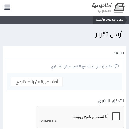
تطوير الواجهات الأمامية
أرسل تقرير
تبليغك
يمكنك إرسال رسالة مع التقرير بشكل اختياري
أضف صورة من رابط خارجي
التحقق البشري