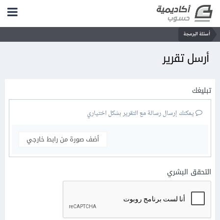
أسئلة البرمجة
أرسل تقرير
تبليغك
يمكنك إرسال رسالة مع التقرير بشكل اختياري
أضف صورة من رابط خارجي
التحقق البشري