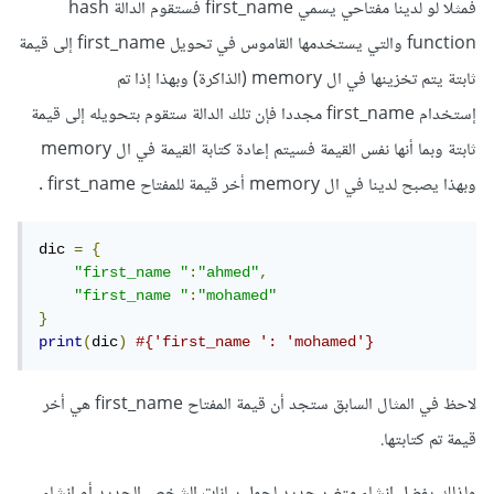
فمثلا لو لدينا مفتاحي يسمي first_name فستقوم الدالة hash
function والتي يستخدمها القاموس في تحويل first_name إلى قيمة
ثابتة يتم تخزينها في ال memory (الذاكرة) وبهذا إذا تم
إستخدام first_name مجددا فإن تلك الدالة ستقوم بتحويله إلى قيمة
ثابتة وبما أنها نفس القيمة فسيتم إعادة كتابة القيمة في ال memory
وبهذا يصبح لدينا في ال memory أخر قيمة للمفتاح first_name .
dic 
=
{
"first_name "
:
"ahmed"
,
"first_name "
:
"mohamed"
}
print
(
dic
)
#{'first_name ': 'mohamed'} 
لاحظ في المثال السابق ستجد أن قيمة المفتاح first_name هي أخر
قيمة تم كتابتها.
ولذلك يفضل إنشاء متغير جديد لحمل بيانات الشخص الجديد أو إنشاء