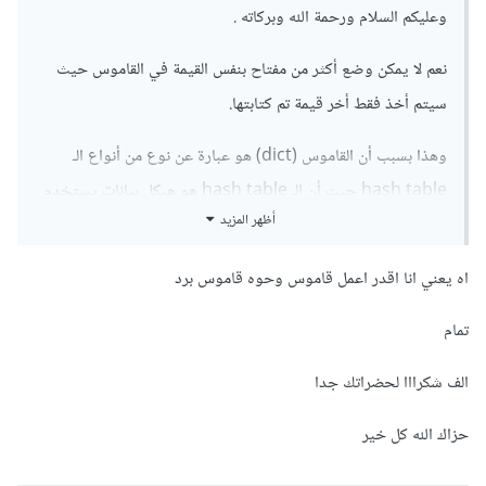
وعليكم السلام ورحمة الله وبركاته .
نعم لا يمكن وضع أكثر من مفتاح بنفس القيمة في القاموس حيث
سيتم أخذ فقط أخر قيمة تم كتابتها.
وهذا بسبب أن القاموس (dict) هو عبارة عن نوع من أنواع الـ
hash table حيث أن الـ hash table هو هيكل بيانات يستخدم
أظهر المزيد
دالة تجزئة (hash function) لتحويل المفاتيح إلى قيم عددية
تُستخدم كعناوين في جدول البيانات و هذا يسمح بالبحث السريع
اه يعني انا اقدر اعمل قاموس وحوه قاموس برد
والوصول الفوري تقريبًا إلى العناصر بناءً على المفاتيح.
تمام
فمثلا لو لدينا مفتاحي يسمي first_name فستقوم الدالة hash
function والتي يستخدمها القاموس في تحويل first_name
الف شكرااا لحضراتك جدا
إلى قيمة ثابتة يتم تخزينها في ال memory (الذاكرة) وبهذا إذا تم
حزاك الله كل خير
إستخدام first_name مجددا فإن تلك الدالة ستقوم بتحويله إلى