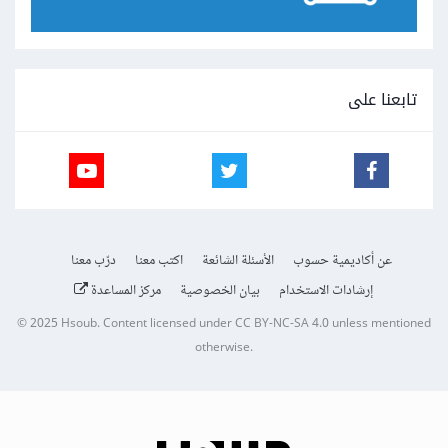
تابعنا على
عن أكاديمية حسوب
الأسئلة الشائعة
اكتب معنا
درّب معنا
إرشادات الاستخدام
بيان الخصوصية
مركز المساعدة
© 2025
Hsoub
.
Content licensed under
CC BY-NC-SA 4.0
unless mentioned
otherwise.