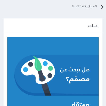
people 
=
{
اذهب إلى قائمة الأسئلة
0
:
{
"first_name"
:
"Ahmad"
,
"last_name"
:
"Ali"
,
إعلانات
},
1
:
{
"first_name"
:
"Ali"
,
"last_name"
:
"Mohamed"
,
"age"
:
25
},
2
:
{
"first_name"
:
"Mahmoud"
,
"last_name"
:
"Ahmad"
,
}
}
print
(
people
)
هنا لاحظ كيف وضعنا مفتاح عددي فالشخص الأول مفتاحه هو 0
ويوجد بداخله جميع بياناته.