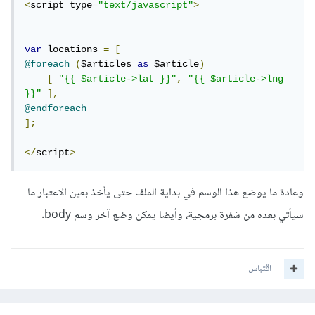
<
script type
=
"text/javascript"
>
var
 locations 
=
[
@foreach
(
$articles 
as
 $article
)
[
"{{ $article->lat }}"
,
"{{ $article->lng 
}}"
],
@endforeach
];
</
script
>
وعادة ما يوضع هذا الوسم في بداية الملف حتى يأخذ بعين الاعتبار ما
سيأتي بعده من شفرة برمجية، وأيضا يمكن وضع آخر وسم body.
اقتباس