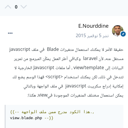
0
E.Nourddine
نشر
5 نوفمبر 2015
حقيقة الأمر لا يمكنك استعمال متغيرات Blade في ملف javascript
مستقل عنه، لأن laravel وكباقي أطر العمل يمكّن المبرمج من تمرير
البيانات إلى view/template ، أما ملفات Javascript الخارجية لا
تتدخل في ذلك، لكن يمكنك استخدام <script> فهذا الوسم يضع لك
إمكانية إدراج سكريبت javascript في ملف الواجهة وبالتالي
يمكن استعمال مختلف المتغيرات الموجودة فيview، هكذا:
الواجهة.,
هذا
الكود
مدرج
ضمن
ملف
{{--
view
.
blade
.
php 
--}}