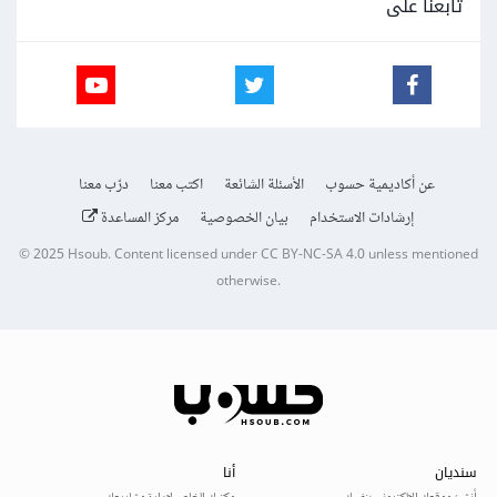
تابعنا على
عن أكاديمية حسوب
الأسئلة الشائعة
اكتب معنا
درّب معنا
إرشادات الاستخدام
بيان الخصوصية
مركز المساعدة
© 2025
Hsoub
.
Content licensed under
CC BY-NC-SA 4.0
unless mentioned
otherwise.