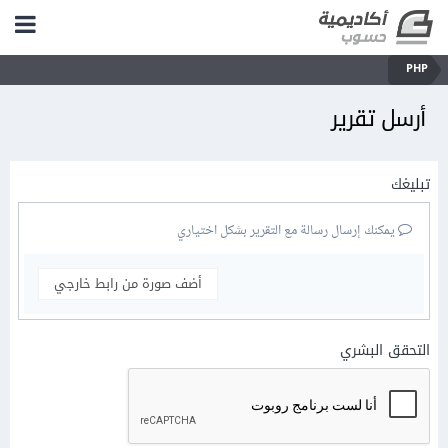
PHP
أرسل تقرير
تبليغك
يمكنك إرسال رسالة مع التقرير بشكل اختياري
أضف صورة من رابط خارجي
التحقق البشري