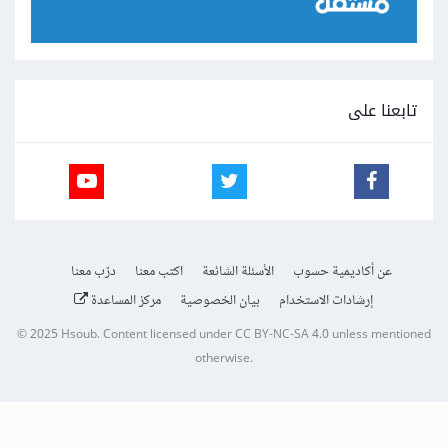
تابعنا على
عن أكاديمية حسوب
الأسئلة الشائعة
اكتب معنا
درّب معنا
إرشادات الاستخدام
بيان الخصوصية
مركز المساعدة
© 2025
Hsoub
.
Content licensed under
CC BY-NC-SA 4.0
unless mentioned
otherwise.