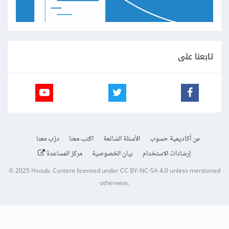
تابعنا على
عن أكاديمية حسوب
الأسئلة الشائعة
اكتب معنا
درّب معنا
إرشادات الاستخدام
بيان الخصوصية
مركز المساعدة
© 2025
Hsoub
.
Content licensed under
CC BY-NC-SA 4.0
unless mentioned
otherwise.