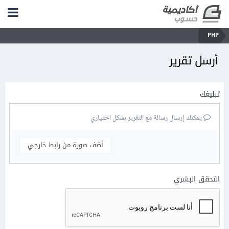
PHP
أرسل تقرير
تبليغك
يمكنك إرسال رسالة مع التقرير بشكل اختياري
أضف صورة من رابط خارجي
التحقق البشري