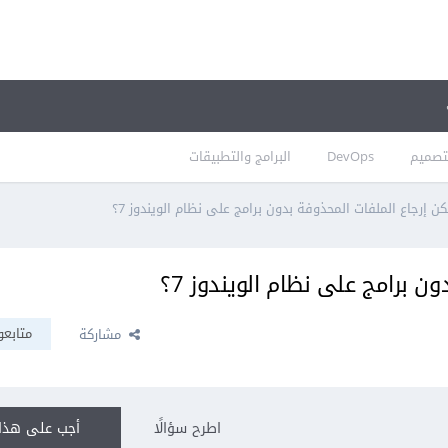
تصميم
DevOps
البرامج والتطبيقات
 إرجاع الملفات المحذوفة بدون برامج على نظام الويندوز 7؟
 برامج على نظام الويندوز 7؟
متابعو
مشاركة
اطرح سؤالًا
أجب على هذا 