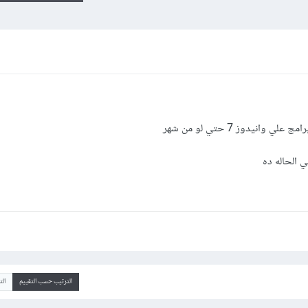
نيدوز 7 حتي لو من شهر
 الحاله ده
الترتيب حسب التقييم
ال