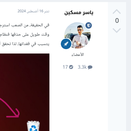
ياسر مسكين
نشر
16 أغسطس 2024
0
وقت طويل على حذفها فنظام التش
يتسبب في فقدانها، لذا تحقق أ
الأعضاء
17
3.3k