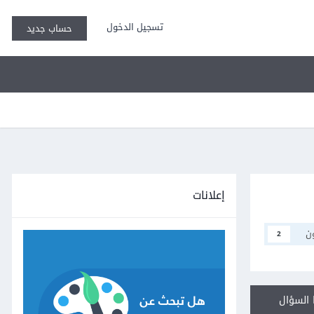
تسجيل الدخول
حساب جديد
إعلانات
ن
2
السؤال