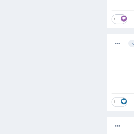
1
ب
1