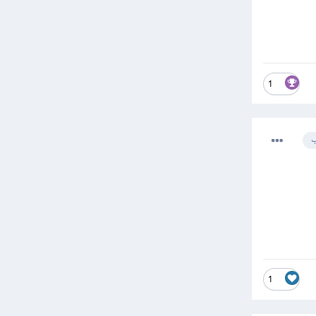
1
ب
1