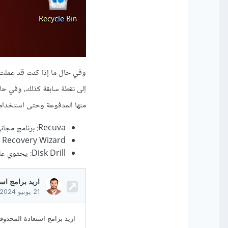
إلى نقطة سابقة كذلك، وفي حال
منها المدفوعة وحتى استخدامها عادة لا يتمّ الا
Recuva: برنامج مجاني وسهل الاستخدام.
EaseUS Data Recovery Wizard: يقدم نسخة مجانية مع
Disk Drill: يحتوي على واجهة مستخدم بسيطة ويعمل جيدا مع أنواع مختلفة من التخزين.