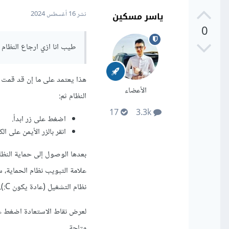
ياسر مسكين
نشر
16 أغسطس 2024
0
طيب انا ازي ارجاع النظام 
هذا يعتمد على ما إن قد قمت با
الأعضاء
النظام ثم:
17
3.3k
اضغط على زر ابدأ.
انقر بالزر الأيمن على 
بعدها الوصول إلى حماية النظا
علامة التبويب نظام الحماية،
نظام التشغيل (عادة يكون C:). إذا كانت الحماية مفعلة، فستكون هناك نقاط استعادة متاحة.
لعرض نقاط الاستعادة اضغط على
متاحة.