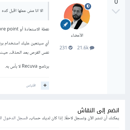
0
الا انا مش عملها اقبل كده
نقطة الاستعادة أو restore point لا تقوم باستعادة الملفات الشخصية المحذوفة، بل ملفات النظام نفسه.
الأعضاء
أي سيتعين عليك استخدام برنا
231
21.6k
نفس القرص بعد الحذف، حيث يتم 
برنامج Recuva لا بأس به.
اقتباس
انضم إلى النقاش
يمكنك أن تنشر الآن وتسجل لاحقًا. إذا كان لديك حساب،
فسجل الدخول ال