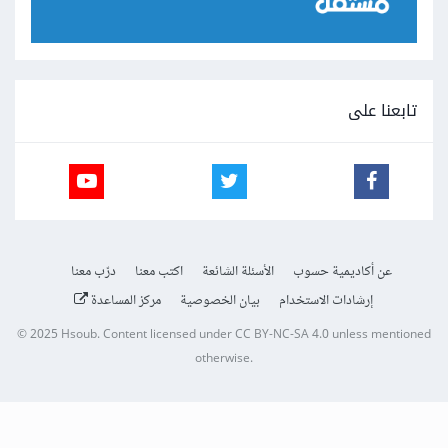
تابعنا على
عن أكاديمية حسوب
الأسئلة الشائعة
اكتب معنا
درّب معنا
إرشادات الاستخدام
بيان الخصوصية
مركز المساعدة
© 2025
Hsoub
.
Content licensed under
CC BY-NC-SA 4.0
unless mentioned
otherwise.