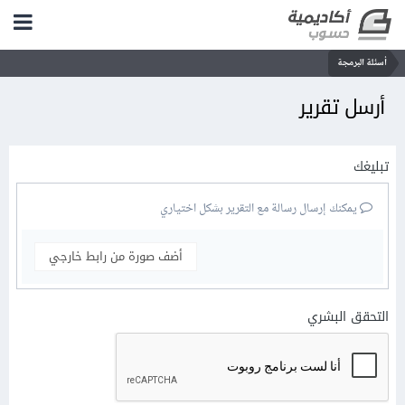
أسئلة البرمجة
أرسل تقرير
تبليغك
يمكنك إرسال رسالة مع التقرير بشكل اختياري
أضف صورة من رابط خارجي
التحقق البشري