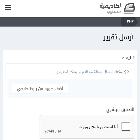
PHP
أرسل تقرير
تبليغك
يمكنك إرسال رسالة مع التقرير بشكل اختياري
أضف صورة من رابط خارجي
التحقق البشري