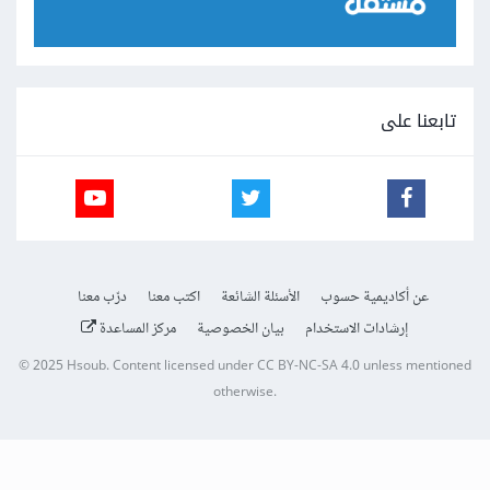
تابعنا على
عن أكاديمية حسوب
الأسئلة الشائعة
اكتب معنا
درّب معنا
إرشادات الاستخدام
بيان الخصوصية
مركز المساعدة
© 2025
Hsoub
.
Content licensed under
CC BY-NC-SA 4.0
unless mentioned
otherwise.