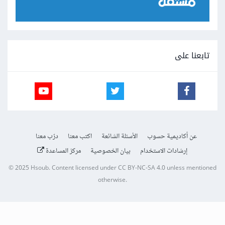
تابعنا على
عن أكاديمية حسوب
الأسئلة الشائعة
اكتب معنا
درّب معنا
إرشادات الاستخدام
بيان الخصوصية
مركز المساعدة
© 2025
Hsoub
.
Content licensed under
CC BY-NC-SA 4.0
unless mentioned
otherwise.