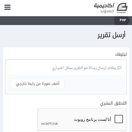
PHP
أرسل تقرير
تبليغك
يمكنك إرسال رسالة مع التقرير بشكل اختياري
أضف صورة من رابط خارجي
التحقق البشري