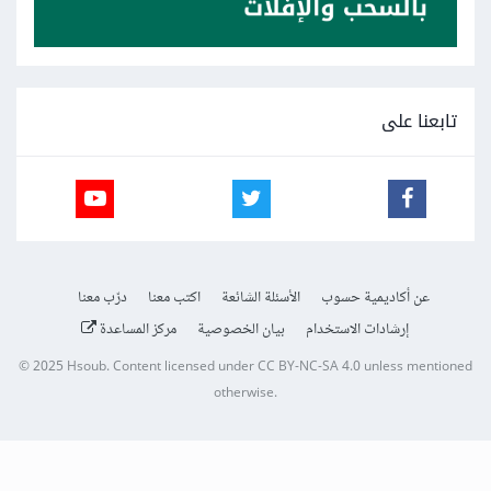
تابعنا على
عن أكاديمية حسوب
الأسئلة الشائعة
اكتب معنا
درّب معنا
إرشادات الاستخدام
بيان الخصوصية
مركز المساعدة
© 2025
Hsoub
.
Content licensed under
CC BY-NC-SA 4.0
unless mentioned
otherwise.