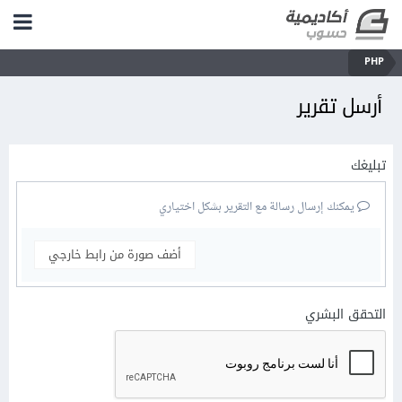
PHP
أرسل تقرير
تبليغك
يمكنك إرسال رسالة مع التقرير بشكل اختياري
أضف صورة من رابط خارجي
التحقق البشري