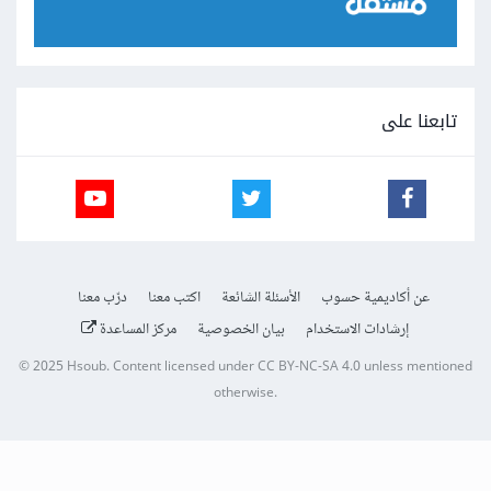
تابعنا على
عن أكاديمية حسوب
الأسئلة الشائعة
اكتب معنا
درّب معنا
إرشادات الاستخدام
بيان الخصوصية
مركز المساعدة
© 2025
Hsoub
.
Content licensed under
CC BY-NC-SA 4.0
unless mentioned
otherwise.