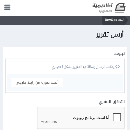
أسئلة DevOps
أرسل تقرير
تبليغك
يمكنك إرسال رسالة مع التقرير بشكل اختياري
أضف صورة من رابط خارجي
التحقق البشري