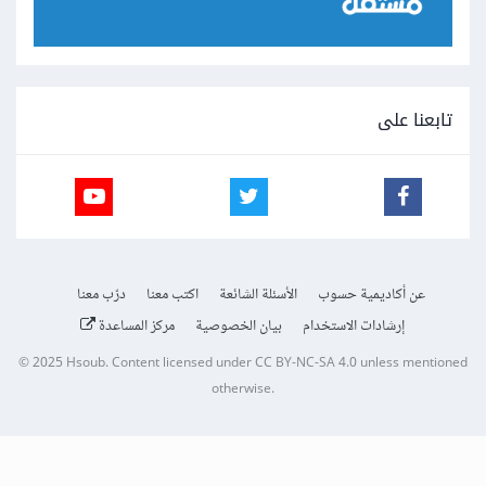
تابعنا على
عن أكاديمية حسوب
الأسئلة الشائعة
اكتب معنا
درّب معنا
إرشادات الاستخدام
بيان الخصوصية
مركز المساعدة
© 2025
Hsoub
.
Content licensed under
CC BY-NC-SA 4.0
unless mentioned
otherwise.