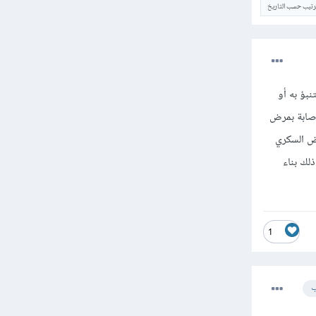
ترتيب حسب التاريخ
نبؤ به أو
إصابة بمرض
رض السكري
لك بناء
1
ب