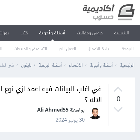
الرئيسية
دروس ومقالات
أسئلة وأجوبة
كتب
دورات
البرمجة
ريادة الأعمال
العمل الحر
التسويق والمبيعات
ال
الرئيسية
أسئلة وأجوبة
الأقسام
أسئلة البرمجة
بايثون
في اغلب 
في اغلب البيانات فيه اعمد ازي نوع 
الاله ؟
0
بواسطة Ali Ahmed55
30 يوليو 2024