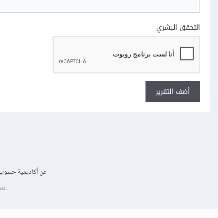
التحقق البشري
أضف التقرير
عن أكاديمية حسوب
se.