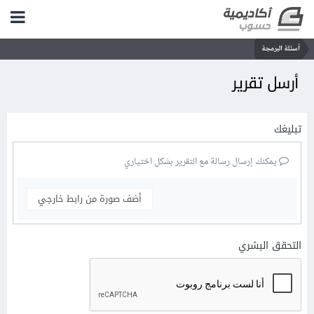
أسئلة البرمجة
أرسل تقرير
تبليغك
يمكنك إرسال رسالة مع التقرير بشكل اختياري
أضف صورة من رابط خارجي
التحقق البشري