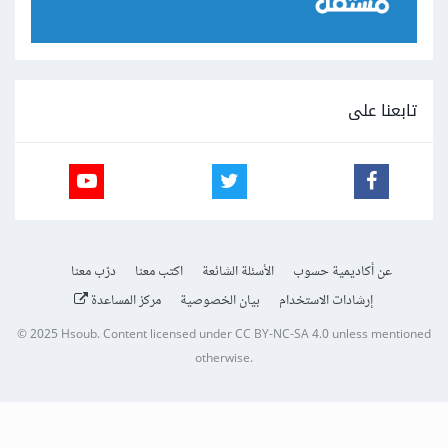
تابعنا على
عن أكاديمية حسوب
الأسئلة الشائعة
اكتب معنا
درّب معنا
إرشادات الاستخدام
بيان الخصوصية
مركز المساعدة
© 2025
Hsoub
.
Content licensed under
CC BY-NC-SA 4.0
unless mentioned
otherwise.