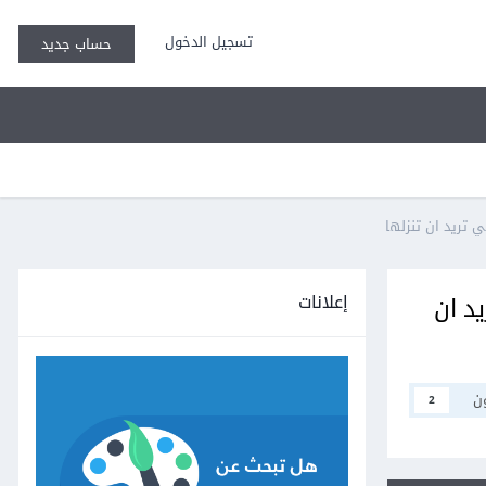
تسجيل الدخول
حساب جديد
 تريد ان تنزلها
إعلانات
د ان
ن
2