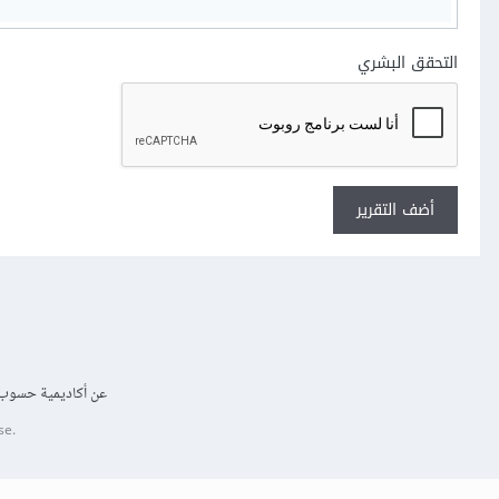
التحقق البشري
أضف التقرير
عن أكاديمية حسوب
se.