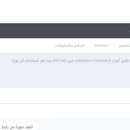
تصميم
DevOps
البرامج والتطبيقات
أنواع الـValidation Controls في ASP.Net وما هو استخدام كل نوع؟
أضف صورة من رابط 