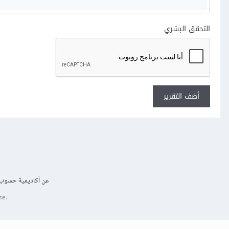
التحقق البشري
أضف التقرير
عن أكاديمية حسوب
se.