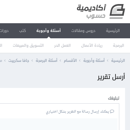
الرئيسية
دروس ومقالات
أسئلة وأجوبة
كتب
دورات
البرمجة
ريادة الأعمال
العمل الحر
التسويق والمبيعات
ال
الرئيسية
أسئلة وأجوبة
الأقسام
أسئلة البرمجة
جافا سكريبت
ما هي 
أرسل تقرير
تبليغك
يمكنك إرسال رسالة مع التقرير بشكل اختياري