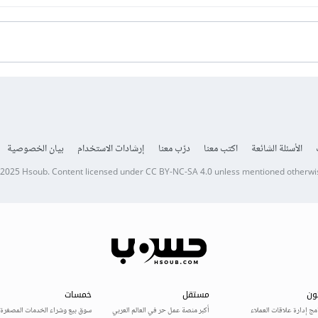
الأسئلة الشائعة
اكتب معنا
درّب معنا
إرشادات الاستخدام
بيان الخصوصية
 2025
Hsoub
.
Content licensed under
CC BY-NC-SA 4.0
unless mentioned otherwi