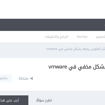
تصميم
DevOps
البرامج والتطبيقات
شر الماوس يضهر بشكل مخفي في vmware
كل مخفي في vmware
متابعو
مشاركة
اطرح سؤالًا
أجب على هذا 