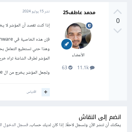
محمد عاطف25
نشر
15 يوليو 2024
0
إذا كنت تقصد أن المؤشر لا يخرج خارج إطار ال achine
الأعضاء
المؤشر لطرف الشاشة تراه خرج لشاشة ال
63
11.1k
ولجعل المؤشر يخرج من ال machine يمكنك الضغط على Ctrl+Alt وهكذا ستقوم vmware بترك المؤشر .
اقتباس
انضم إلى النقاش
يمكنك أن تنشر الآن وتسجل لاحقًا. إذا كان لديك حساب،
فسجل الدخول ال