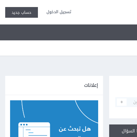
تسجيل الدخول
حساب جديد
إعلانات
ن
0
السؤال