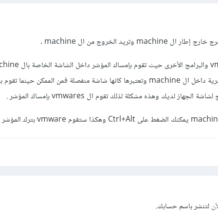
m وتريد الخروج من ال machine .
وهذا حتي تستطيع التعامل بحرية داخل ال machine وتعتبرها كانها شاشة منفصلة فمن الممكن حينما 
جهاز لديك وهذه مشكلة لذلك تقوم ال vmwares بإمساك المؤشر .
آن
لتنشر باسم حسابك.