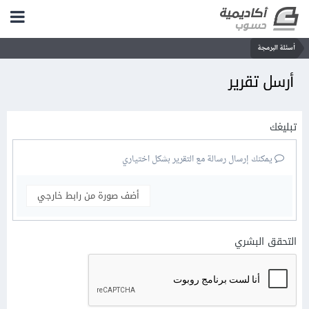
أسئلة البرمجة
أرسل تقرير
تبليغك
يمكنك إرسال رسالة مع التقرير بشكل اختياري
أضف صورة من رابط خارجي
التحقق البشري