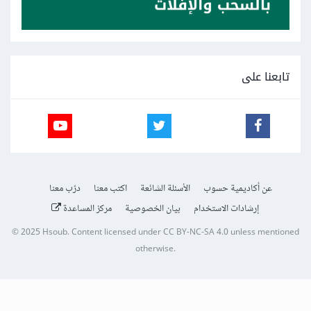
تابعنا على
عن أكاديمية حسوب
الأسئلة الشائعة
اكتب معنا
درّب معنا
إرشادات الاستخدام
بيان الخصوصية
مركز المساعدة
© 2025
Hsoub
.
Content licensed under
CC BY-NC-SA 4.0
unless mentioned
otherwise.