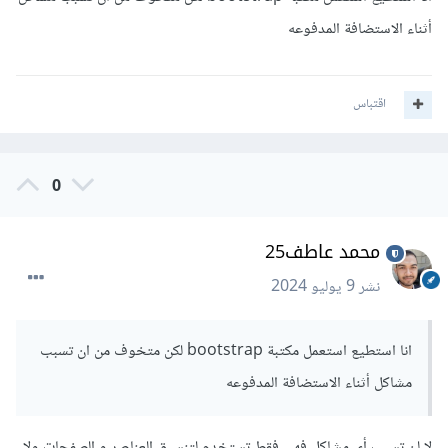
المعلومة التي يحتويها العنصر <meta> وهنا هو يشير إلى
أثناء الاستضافة المدفوعه
أننا نعرف عرض ال viewport.
content="width=device-width, initial-
scale=1.0":
هذه هي القيم التي تحدد كيف ينبغي
اقتباس
للمتصفح توسيع الصفحة لتلائم شاشة الجهاز حيث أن
:
width=device-width: يعني أن عرض الصفحة يجب أن
تكون هي عرض الجهاز الذي يعرض عليه الصفحة.
0
initial-scale=1.0: يحدد مستوى التكبير الإفتراضي
للصفحة عندما يتم تحميلها.
محمد عاطف25
وتلخيصا للسابق فإن هذا الكود يساعد في جعل الصفحة تكون
نشر
9 يوليو 2024
متجاوبة وتظهر بشكل صحيح على مختلف أحجام الشاشات ويجعل
عرض الصفحة مثل عرض الشاشة تماما .
انا استطيع استعمل مكتبة bootstrap لكن متخوف من ان تسبب
مشاكل أثناء الاستضافة المدفوعه
ولكن ما تقوله بأنك تريد كود يجعل الموقع ثابت مع جميع الشاشات
فهو مستحيل فلا يوجد شئ مثل هذا فإذا كان يوجد هذا الكود الذى
لا لن تسبب أى مشاكل فهي فقط تستخدم لتنسيق العناصر و الصفحات ولا