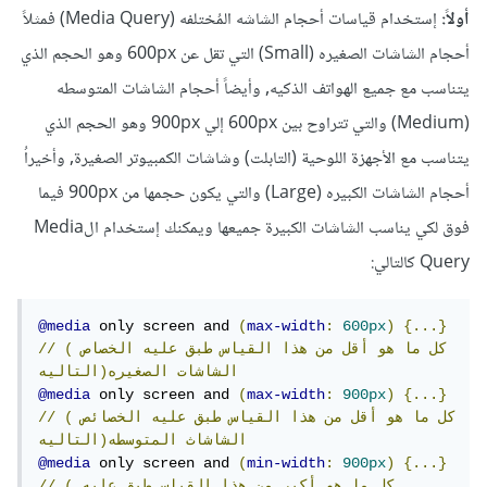
أولاً:
إستخدام قياسات أحجام الشاشه المُختلفه (Media Query) فمثلاً
أحجام الشاشات الصغيره (Small) التي تقل عن 600px وهو الحجم الذي
يتناسب مع جميع الهواتف الذكيه, وأيضاً أحجام الشاشات المتوسطه
(Medium) والتي تتراوح بين 600px إلي 900px وهو الحجم الذي
يتناسب مع الأجهزة اللوحية (التابلت) وشاشات الكمبيوتر الصغيرة, وأخيراُ
أحجام الشاشات الكبيره (Large) والتي يكون حجمها من 900px فيما
فوق لكي يناسب الشاشات الكبيرة جميعها ويمكنك إستخدام الMedia
Query كالتالي:
@media
 only screen and 
(
max-width
:
600px
)
{...}
(كل
ما
هو
أقل
من
هذا
القياس
طبق
عليه
الخصاص
//
التاليه)الشاشات
الصغيره
@media
 only screen and 
(
max-width
:
900px
)
{...}
(كل
ما
هو
أقل
من
هذا
القياس
طبق
عليه
الخصائص
//
التاليه)الشاشاث
المتوسطه
@media
 only screen and 
(
min-width
:
900px
)
{...}
(كل
ما
هو
أكبر
من
هذا
القياس
طبق
عليه
//