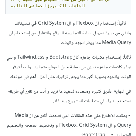
التاليه)الشاشات
الكبيره
الخصائص
ثانياً:
إستخدام ال Flexbox و ال Grid System في تنسيقاتك
والذي من دورة تسهيل عملية التجاوبيه للموقع والتقليل من إستخدام ال
Media Query مما يوفر الجهد والوقت.
ثالثاً:
إستخدام مكتبات جاهزه كالBootstrap و Tailwind.css والتي
توفر كلاسات جاهزه تسهل من عملية جعل الموقع متجاوب وأيضاً توفر
الوقت والجهد بصورة أكبر مما يجعل تركيزك علي أجزاء أهم في موقعك.
في النهاية الطُرق كثيره ومتعدده لتنفيذ ما تريد و أنت من تقرر أي طريقه
تستخدم بناءاً علي متطلبات المشروع وهدفك.
- يمكنك الإطلاع علي هذه المقالات التي تتحدث أكثر عن الMedia
Query و ال Flexbox, Grid System و وتخطيط الصفحه والتصميم
المتجاوب في Bootstrap: