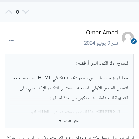
0
Omer Amad
نشر
9 يوليو 2024
لنشرح أولا الكود الذى أرفقته
:
هذا الرمز هو عبارة عن عنصر <meta> في HTML وهو يستخدم
لتعيين العرض الأولي للصفحة ومستوى التكبير الإفتراضي على
الأجهزة المختلفة وهو يتكون من عدة أجزاء
:
<meta>:
هذا العنصر يستخدم في HTML لتوفير
معلومات عن الصفحة التي لا تظهر على المتصفح و
أظهر المزيد
للمستخدم مثل الوصف والكلمات الرئيسية (meta tags).
name="viewport":
هذا هو الخاصية التي تحدد نوع
انا استطيع استعمل مكتبة bootstrap لكن متخوف من ان تسبب مشاكل