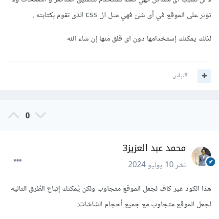
تبحث عن فلن يكون هناك حاجة إلى التصميمات وإلى تعلم لغة css
تؤثر على الموقع في أى شئ فهي مثل ال css الذى تقوم بكتابته .
حيث هي المسؤولة عن التنسيقات .
لذلك يمكنك إستخدامها دون اى قلق منها إن شاء الله
لذلك لا يوجد كود يتم تنفيذه على الموقع ليجعله ثابت بل يجب أن
يكون كل موقع له التنسيقات الخاصة به فكل موقع يختلف من حيث
الهيكل و العناصر .
اقتباس
ولكن يمكنك إستخدام flex box في css فهي من أفضل الخصائص
وأقواها في css لجعل العناصر متجاوبة .
0
يمكنك قراءة الدرس التالي
على موقع موسوعة حسوب عن flex
محمد عبد العزيز3
box
نشر
10 يوليو 2024
هذا الكود غير كاف لجعل الموقع متجاوب ولكن يُمكنك إتباع الطُرق التاليه
لجعل الموقع متجاوب مع جميع أحجام الشاشات: