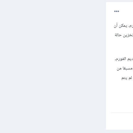
فورم، يمكن أن
دام حالة الجلسة (Session State) حيث يتم تخزين حالة
 الجلسة، و عند تقديم الفورم،
قد تم تقديمه مسبقا من
لم يتم