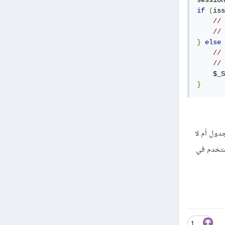
session
if
(
iss
}
else
// 
    $_S
}
انات تأكد هل هذا ال id موجود في الجدول أم لا
إضافة البيانات و أيضا أضف ال id لخاص بالمستخدم في
1