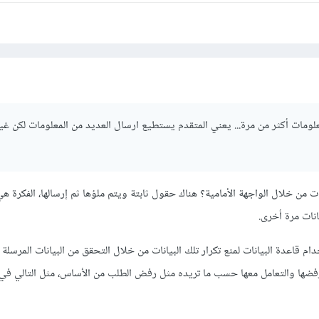
// في صفحة إرسال الفو
on_start
();
sset
(
$_SESSION
[
'form_submitted'
]))
{
// لا تسمح بإرسال البيانات مرة أخرى
مكنك عرض رسالة خطأ أو إعادة توجيه المستخدم إلى صفحة أخرى
e
{
// معالجة البيانات هنا
معلومات أكثر من مرة... يعني المتقدم يستطيع ارسال العديد من المعلومات لكن غير
/ ...
_SESSION
[
'form_submitted'
]
=
true
;
نات من خلال الواجهة الأمامية؟ هناك حقول ثابتة ويتم ملؤها ثم إرسالها، الفكرة ه
لبيانات:
نات مرة أخرى.
قم بإنشاء جدول يحوي على ال id الخاص بالمستخدم و عند إرس
أم لا إذا كان موجود فلا تقم بإضافة البيانات وإذا لم يكن م
 قاعدة البيانات لمنع تكرار تلك البيانات من خلال التحقق من البيانات المرسلة
ات .
 رفضها والتعامل معها حسب ما تريده مثل رفض الطلب من الأساس، مثل التالي في