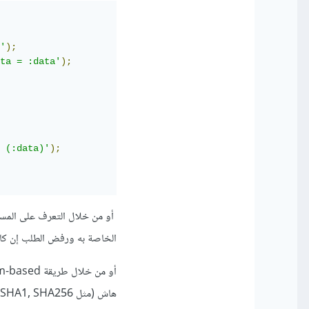
'
);
ta = :data'
);
 (:data)'
);
الخاصة به ورفض الطلب إن كا