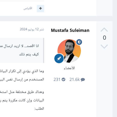
اقتباس
Mustafa Suleiman
نشر
12 يوليو 2024
// ي
0
انا اقصد... لا اريد ارسال 
كيف يتم ذلك
الأعضاء
وما الذي يؤدي إلى تكرار البيا
استخدام من قاعدة ا
المستخدم من إرسال نفس البيا
231
21.6k
وهناك طرق مختلفة مثل استخدام
بالمستخدم في قاعدة البيان
البيانات وإن كانت مكررة يتم
الطلب: