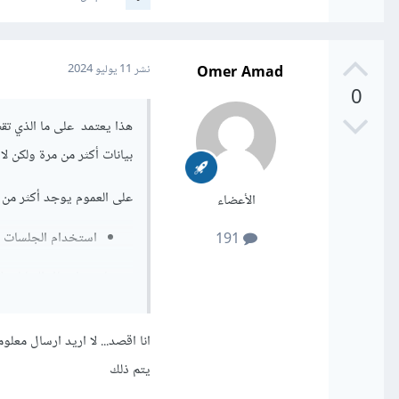
Omer Amad
نشر
11 يوليو 2024
0
هذا يعتمد على ما الذي تقص
بيانات أكثر من مرة ولكن لا 
على العموم يوجد أكثر من حل من خلال ال Session
الأعضاء
استخدام الجلسات (Sessions)
191
عندما يتم إرسال البيانات 
جلسة المستخدم.
انا اقصد... لا اريد ارسال معل
عندما يحاول المستخدم إرس
يتم ذلك
موجودة، فلا تسمح بإعادة إ