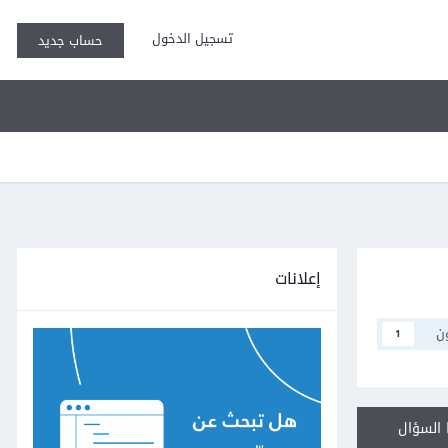
تسجيل الدخول
حساب جديد
إعلانات
ن
1
السؤال