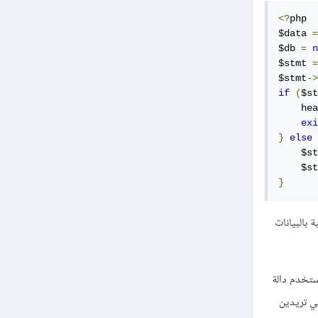
<?
php

$data 
=
$db 
=
n
$stmt 
=
$stmt
->
if
(
$st
    hea
exi
}
else
    $st
    $st
}
التالية بالبيانات
ج، نستخدم دالة
مهمة التي تريدين