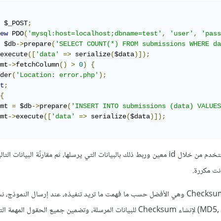
 $_POST
;
ew
 PDO
(
'mysql:host=localhost;dbname=test'
,
'user'
,
'pass
 $db
->
prepare
(
'SELECT COUNT(*) FROM submissions WHERE da
execute
([
'data'
=>
 serialize
(
$data
)]);
mt
->
fetchColumn
()
>
0
)
{
der
(
'Location: error.php'
);
t
;
{
mt 
=
 $db
->
prepare
(
'INSERT INTO submissions (data) VALUES
mt
->
execute
([
'data'
=>
 serialize
(
$data
)]);
أو من خلال التعرف على المستخدم من خلال id معين وربط ذلك بالبيانات التي يرسلها، ثم مقارنًة البيانات 
نت مكررة.
أو من خلال طريقة Checksum-based وهي الأفضل حسب ما فهمت ما تريد تنفيذه، عند إرسال النموذ
هاش (مثل MD5, SHA1, SHA256) لإنشاء Checksum للبيانات المرسلة، وتضمين جميع الحقول ال