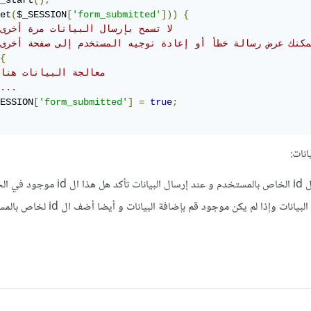
_start
();
et
(
$_SESSION
[
'form_submitted'
]))
{
// لا تسمح بإرسال البيانات مرة أخرى
 يمكنك عرض رسالة خطأ أو إعادة توجيه المستخدم إلى صفحة أخرى
{
// معالجة البيانات هنا
...
ESSION
[
'form_submitted'
]
=
true
;
نات:
قم بإنشاء جدول يحوي على ال id الخاص بالمستخدم و عند إرسال البي
إذا كان موجود فلا تقم بإضافة البيانات وإذا لم يكن موجود قم ب