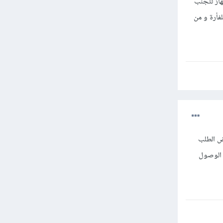
ماية الجهاز لتجنب
ط على بالزر الأيمن للفأرة و من
لك لان الخادم قد رفض الطلب
 الوصول