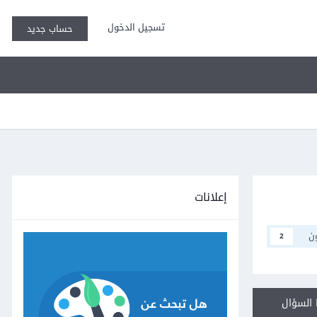
تسجيل الدخول
حساب جديد
إعلانات
ن
2
السؤال