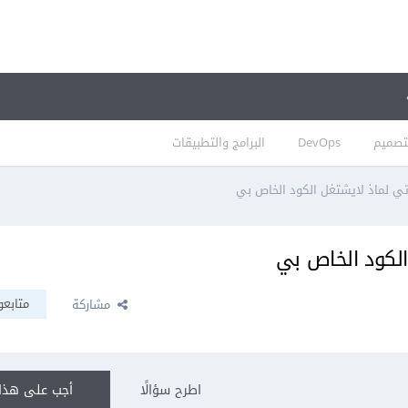
تصميم
DevOps
البرامج والتطبيقات
 لماذ لايشتغل الكود الخاص بي
لكود الخاص بي
متابعو
مشاركة
اطرح سؤالًا
أجب على هذا 