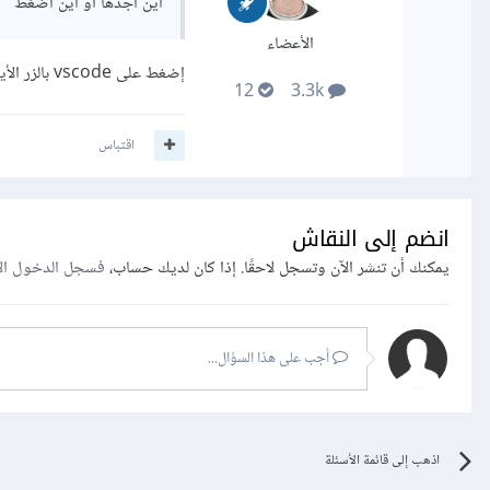
اين اجدها او اين اضغط
الأعضاء
إضغط على vscode بالزر الأيمن للفأرة و من ثم run as admin أو إذا كان جهازك بالعربي ستجدها تشغيل كمسؤول.
12
3.3k
اقتباس
انضم إلى النقاش
يمكنك أن تنشر الآن وتسجل لاحقًا. إذا كان لديك حساب،
فسجل الدخول ال
أجب على هذا السؤال...
اذهب إلى قائمة الأسئلة