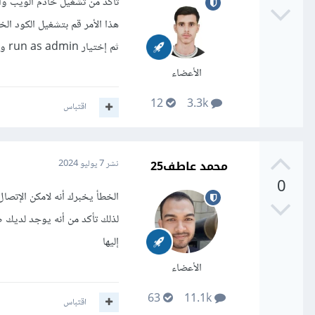
ثم إختيار run as admin و جرب مرة أخرى.
الأعضاء
12
3.3k
اقتباس
محمد عاطف25
نشر
7 يوليو 2024
0
لذلك تأكد من أنه يوجد لديك ص
إليها
الأعضاء
63
11.1k
اقتباس