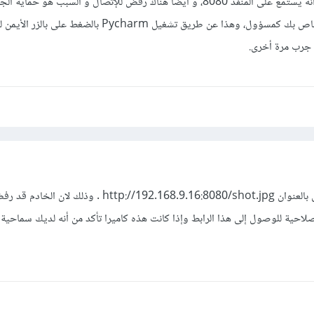
تأكد من تشغيل خادم الويب وأنّه يستمع على المنفذ 8080، و أيضا هناك رفض للإتصال و السبب هو ح
هذا الأمر قم بتشغيل الكود الخاص بك كمسؤول، وهذا عن طريق تشغيل Pycharm بالضغ
الخطأ يخبرك أنه لامكن الإتصال بالعنوان http://192.168.9.16:8080/shot.jpg . وذ
لاحية للوصول إلى هذا الرابط وإذا كانت هذه كاميرا تأكد من أنه لديك سماحية