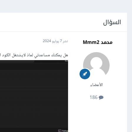
السؤال
محمد Mmm2
نشر
7 يوليو 2024
هل يمكنك مساعدتي لماذ لايشتغل الكود 
الأعضاء
186