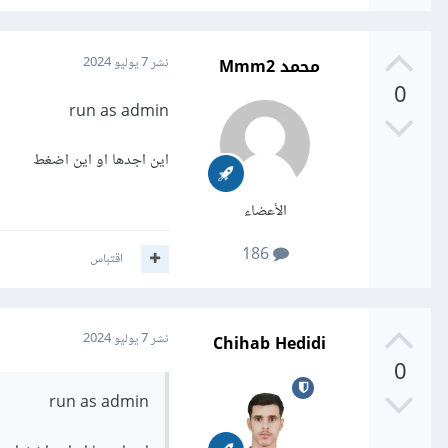
محمد Mmm2
نشر
7 يوليو 2024
0
run as admin
اين اجدها او اين اضغط
الأعضاء
186
اقتباس
Chihab Hedidi
نشر
7 يوليو 2024
0
run as admin