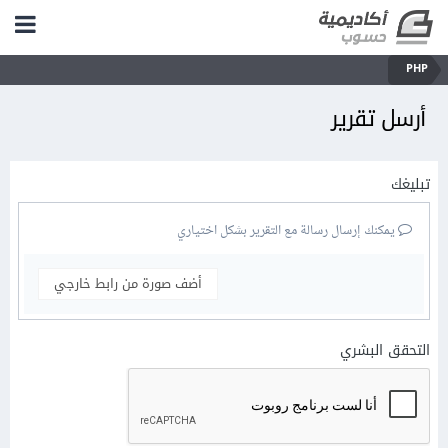
PHP
أرسل تقرير
تبليغك
يمكنك إرسال رسالة مع التقرير بشكل اختياري
أضف صورة من رابط خارجي
التحقق البشري