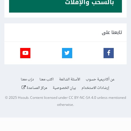
تابعنا على
عن أكاديمية حسوب
الأسئلة الشائعة
اكتب معنا
درّب معنا
إرشادات الاستخدام
بيان الخصوصية
مركز المساعدة
© 2025
Hsoub
.
Content licensed under
CC BY-NC-SA 4.0
unless mentioned
otherwise.