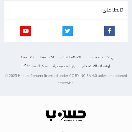
تابعنا على
عن أكاديمية حسوب
الأسئلة الشائعة
اكتب معنا
درّب معنا
إرشادات الاستخدام
بيان الخصوصية
مركز المساعدة
© 2025
Hsoub
.
Content licensed under
CC BY-NC-SA 4.0
unless mentioned
otherwise.