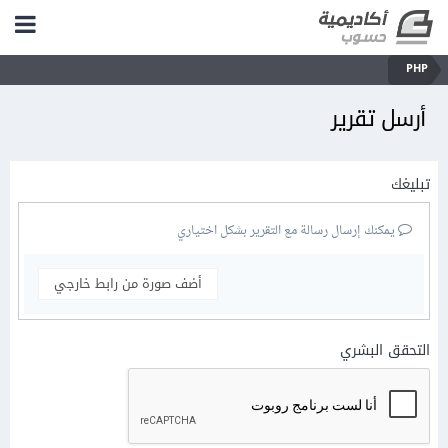
PHP
أرسل تقرير
تبليغك
يمكنك إرسال رسالة مع التقرير بشكل اختياري
أضف صورة من رابط خارجي
التحقق البشري