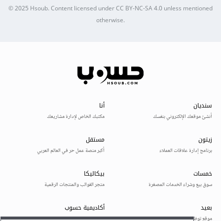
© 2025
Hsoub
.
Content licensed under
CC BY-NC-SA 4.0
unless mentioned
otherwise.