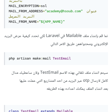
بالبريد
MAIL_ENCRYPTION
=
ssl

عنوان
"academy@hsoub.com"
=
MAIL_FROM_ADDRESS
البريد
المرسل
MAIL_FROM_NAME
=
"${APP_NAME}"
ثما قم بإنشاء ملف Mailable في Laravel لكي تحدد كيفية عرض البريد
الإلكتروني ومحتواهعن طريق الامر التالي
php artisan make
:
mail 
TestEmail
سيتم انشاء ملف تلقائي بهذه الاسم TestEmail ولان ساعطيك مثال
كامل لارسال otp عبر البريد من احد المشاريع التي عملت عليها
بعد انشاء الملف يمكنك اعداده بهذه الطريقه
class
TestEmail
extends
Mailable