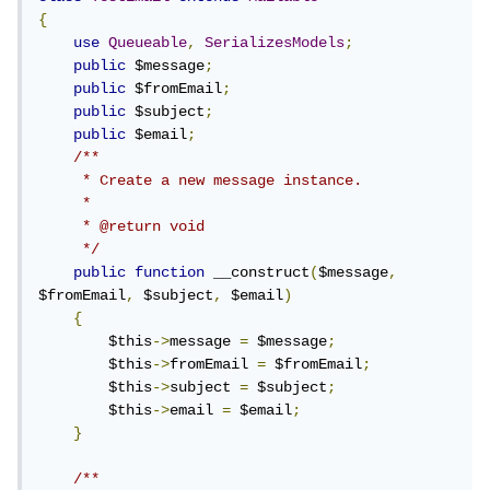
{
use
Queueable
,
SerializesModels
;
public
 $message
;
public
 $fromEmail
;
public
 $subject
;
public
 $email
;
/**

     * Create a new message instance.

     *

     * @return void

     */
public
function
 __construct
(
$message
,
$fromEmail
,
 $subject
,
 $email
)
{
        $this
->
message 
=
 $message
;
        $this
->
fromEmail 
=
 $fromEmail
;
        $this
->
subject 
=
 $subject
;
        $this
->
email 
=
 $email
;
}
/**
