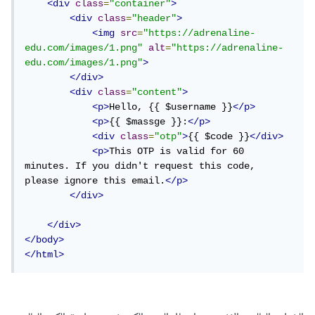
<div
class
=
"container"
>
<div
class
=
"header"
>
<img
src
=
"https://adrenaline-
edu.com/images/1.png"
alt
=
"https://adrenaline-
edu.com/images/1.png"
>
</div>
<div
class
=
"content"
>
<p>
Hello, {{ $username }}
</p>
<p>
{{ $massge }}:
</p>
<div
class
=
"otp"
>
{{ $code }}
</div>
<p>
This OTP is valid for 60 
minutes. If you didn't request this code, 
please ignore this email.
</p>
</div>
</div>
</body>
</html>