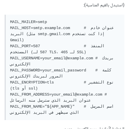
(استبدل بالقيم المناسبة):
MAIL_MAILER=smtp

MAIL_HOST=smtp.example.com      # عنوان خادم 
البريد (مثل smtp.gmail.com إذا كنت تستخدم 
Gmail)

MAIL_PORT=587                   # المنفذ 
المستخدم (587 لـ TLS، 465 لـ SSL)

MAIL_USERNAME=your_email@example.com # بريدك 
الإلكتروني

MAIL_PASSWORD=your_email_password    # كلمة 
المرور لبريدك الإلكتروني

MAIL_ENCRYPTION=tls             # نوع التشفير 
(tls أو ssl)

MAIL_FROM_ADDRESS=your_email@example.com # 
عنوان البريد الذي سترسل منه الرسائل

MAIL_FROM_NAME="${APP_NAME}"    # اسم المرسل 