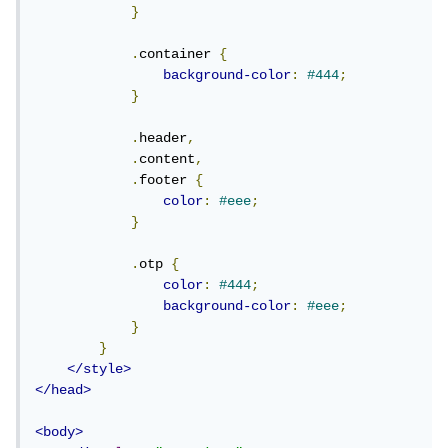
}
.
container 
{
background-color
:
#444
;
}
.
header
,
.
content
,
.
footer 
{
color
:
#eee
;
}
.
otp 
{
color
:
#444
;
background-color
:
#eee
;
}
}
</style>
</head>
<body>