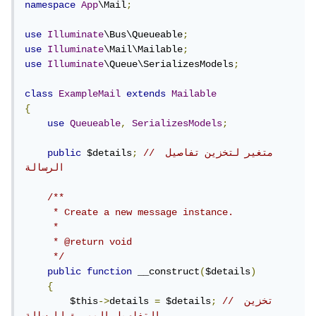
namespace
App
\Mail
;
use
Illuminate
\Bus\Queueable
;
use
Illuminate
\Mail\Mailable
;
use
Illuminate
\Queue\SerializesModels
;
class
ExampleMail
extends
Mailable
{
use
Queueable
,
SerializesModels
;
// متغير لتخزين تفاصيل 
;
 $details
public
الرسالة
/**

     * Create a new message instance.

     *

     * @return void

     */
public
function
 __construct
(
$details
)
{
// تخزين 
;
 $details
=
details 
->
        $this