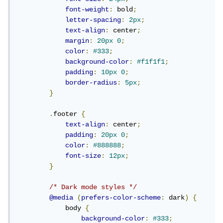
font-weight
:
 bold
;
letter-spacing
:
2px
;
text-align
:
 center
;
margin
:
20px
0
;
color
:
#333
;
background-color
:
#f1f1f1
;
padding
:
10px
0
;
border-radius
:
5px
;
}
.
footer 
{
text-align
:
 center
;
padding
:
20px
0
;
color
:
#888888
;
font-size
:
12px
;
}
/* Dark mode styles */
@media
(
prefers-color-scheme
:
 dark
)
{
            body 
{
background-color
:
#333
;