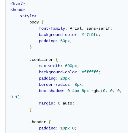
<html>
<head>
<style>
        body 
{
font-family
:
 Arial
,
 sans-serif
;
background-color
:
#f7f9fc
;
padding
:
50px
;
}
.
container 
{
max-width
:
600px
;
background-color
:
#ffffff
;
padding
:
20px
;
border-radius
:
8px
;
box-shadow
:
0
4px
8px
 rgba
(
0
,
0
,
0
,
0.1
);
margin
:
0
 auto
;
}
.
header 
{
padding
:
10px
0
;