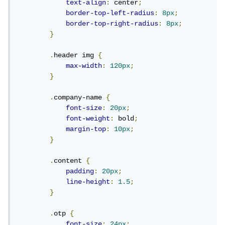
text-align
:
 center
;
border-top-left-radius
:
8px
;
border-top-right-radius
:
8px
;
}
.
header img 
{
max-width
:
120px
;
}
.
company-name 
{
font-size
:
20px
;
font-weight
:
 bold
;
margin-top
:
10px
;
}
.
content 
{
padding
:
20px
;
line-height
:
1.5
;
}
.
otp 
{
font-size
:
24px
;