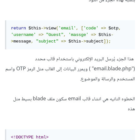
بنسبه لهذه الجزء من الكود
return
 $this
->
view
(
'email'
,
[
'code'
=>
 $otp
,
'username'
=>
"Guest"
,
'massge'
=>
 $this
-
>
message
,
"subject"
=>
 $this
->
subject
]);
هذا الجزء يُرسل البريد الإلكتروني باستخدام قالب محدد
("email.blade.php" ) ويمرر البيانات إلى القالب مثل الرمز OTP واسم
المستخدم والرسالة والموضوع.
الخطوه الثانيه هي انشاء قالب email سكون ملف blade بسيط مثل
هذه
<!DOCTYPE html>