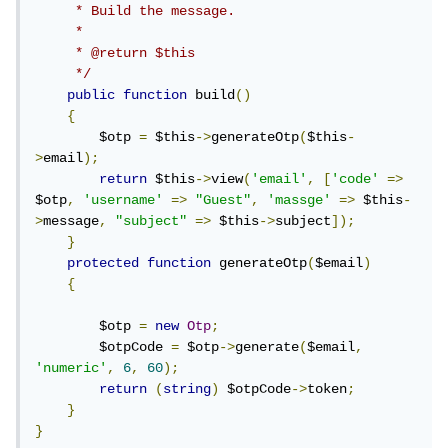
     * Build the message.

     *

     * @return $this

     */
public
function
 build
()
{
        $otp 
=
 $this
->
generateOtp
(
$this
-
>
email
);
return
 $this
->
view
(
'email'
,
[
'code'
=>
$otp
,
'username'
=>
"Guest"
,
'massge'
=>
 $this
-
>
message
,
"subject"
=>
 $this
->
subject
]);
}
protected
function
 generateOtp
(
$email
)
{
        $otp 
=
new
Otp
;
        $otpCode 
=
 $otp
->
generate
(
$email
,
'numeric'
,
6
,
60
);
return
(
string
)
 $otpCode
->
token
;
}
}