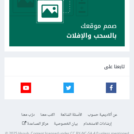
تابعنا على
عن أكاديمية حسوب
الأسئلة الشائعة
اكتب معنا
درّب معنا
إرشادات الاستخدام
بيان الخصوصية
مركز المساعدة
© 2025
Hsoub
.
Content licensed under
CC BY-NC-SA 4.0
unless mentioned