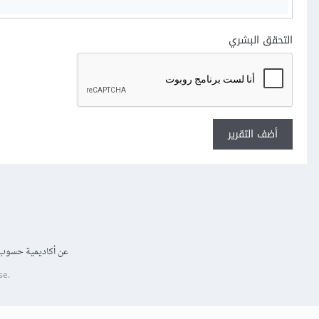
التحقق البشري
أضف التقرير
عن أكاديمية حسوب
se.