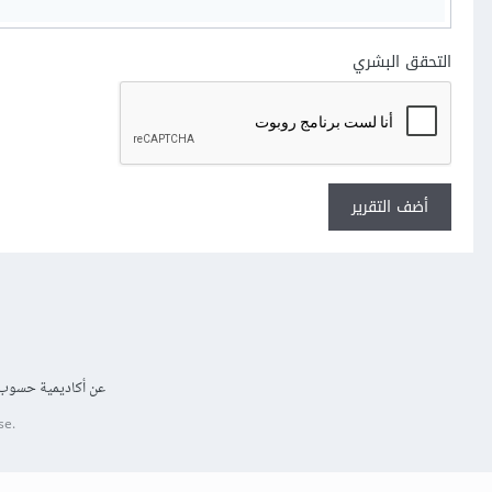
التحقق البشري
أضف التقرير
عن أكاديمية حسوب
se.