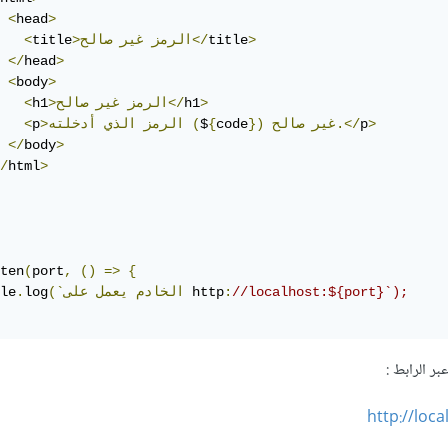
<
head
>
>
title
صالح</
>الرمز
غير
title
<
</
head
>
<
body
>
>
h1
صالح</
>الرمز
غير
h1
<
>
p
صالح.</
غير
})
code
{
$
(
>الرمز
الذي
أدخلته
p
<
</
body
>
/
html
>
ten
(
port
,
()
=>
{
//localhost:${port}`);
:
 http
(`الخادم
يعمل
على
log
.
le
بر الرابط
:
http://loc