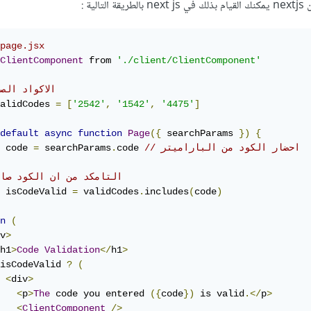
الية
:
page.jsx
ClientComponent
 from 
'./client/ClientComponent'
// الاكواد ال
alidCodes 
=
[
'2542'
,
'1542'
,
'4475'
]
default
async
function
Page
({
 searchParams 
})
{
// احضار الكود من الباراميتر
code 
.
 searchParams
=
 code 
// التامكد من ان الكود صا
 isCodeValid 
=
 validCodes
.
includes
(
code
)
n
(
v
>
h1
>
Code
Validation
</
h1
>
isCodeValid 
?
(
<
div
>
<
p
>
The
 code you entered 
({
code
})
 is valid
.</
p
>
<
ClientComponent
/>