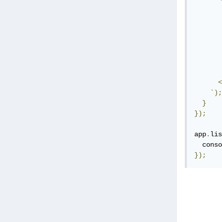
<
`);
}
});
app
.
lis
  conso
});