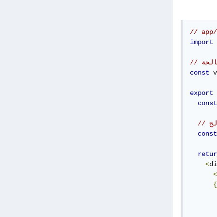
// app/
import
صالحة
const
 v
export
const
لح
const
retur
<
di
<
{