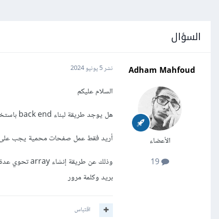
السؤال
Adham Mahfoud
نشر
5 يونيو 2024
السلام عليكم
هل يوجد طريقة لبناء back end باستخدام next js 14 بدون استخدام next auth
أريد فقط عمل صفحات محمية يجب على 
الأعضاء
وذلك عن طريقة
19
بريد وكلمة مرور
اقتباس