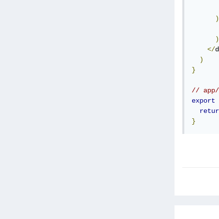
)
)
</
d
)
}
// app/
export
retur
}