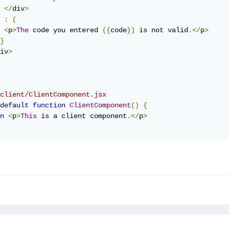
</
div
>
:
(
<
p
>
The
 code you entered 
({
code
})
 is not valid
.</
p
>
}
iv
>
client/ClientComponent.jsx
default
function
ClientComponent
()
{
n
<
p
>
This
 is a client component
.</
p
>