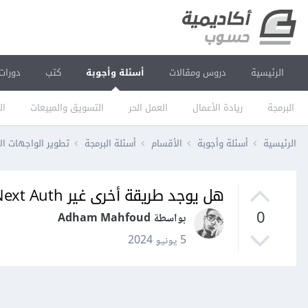
الرئيسية
دروس ومقالات
أسئلة وأجوبة
كتب
دورات
البرمجة
ريادة الأعمال
العمل الحر
التسويق والمبيعات
ال
الرئيسية
أسئلة وأجوبة
الأقسام
أسئلة البرمجة
تطوير الواجهات ال
هل يوجد طريقة أخرى غير Next Auth لعمل مصادقة تسجيل دخول وحماية صفحات معينة
0
بواسطة Adham Mahfoud
5 يونيو 2024