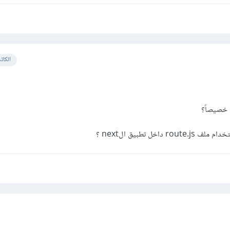
الكات
اخل تطبيق الnext ؟