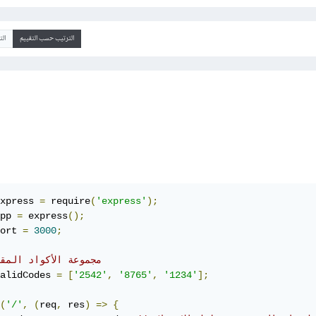
الترتيب حسب التقييم
ال
xpress 
=
 require
(
'express'
);
pp 
=
 express
();
ort 
=
3000
;
// مجموعة الأكواد المق
alidCodes 
=
[
'2542'
,
'8765'
,
'1234'
];
(
'/'
,
(
req
,
 res
)
=>
{