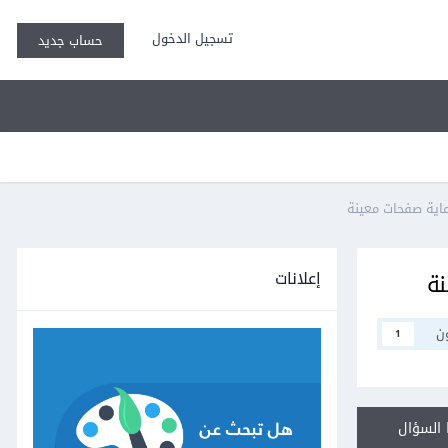
تسجيل الدخول
حساب جديد
إعلانات
ن
1
السؤال