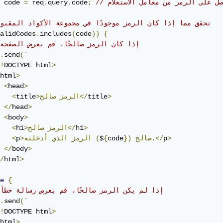
احصل على الرمز من معامل الاستعلام
;
code
.
query
.
 req
=
 code 
// تحقق مما إذا كان الرمز موجودًا في مجموعة الأكواد المقبو
alidCodes
.
includes
(
code
))
{
// إذا كان الرمز صالحًا، قم بعرض الصفحة
.
send
(`
!
DOCTYPE html
>
html
>
<
head
>
>
title
صالح</
>الرمز
title
<
</
head
>
<
body
>
>
h1
صالح</
>الرمز
h1
<
>
p
صالح.</
})
code
{
$
(
>الرمز
الذي
أدخلته
p
<
</
body
>
/
html
>
e
{
// إذا لم يكن الرمز صالحًا، قم بعرض رسالة خطأ
.
send
(`
!
DOCTYPE html
>
html
>