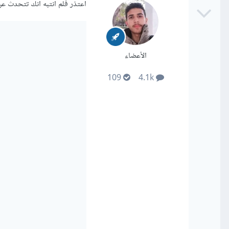
اعتذر فلم انتبه انك تتحدث عن nextjs يمكنك القيام بذلك في next js بالطريقة الت
الأعضاء
109
4.1k