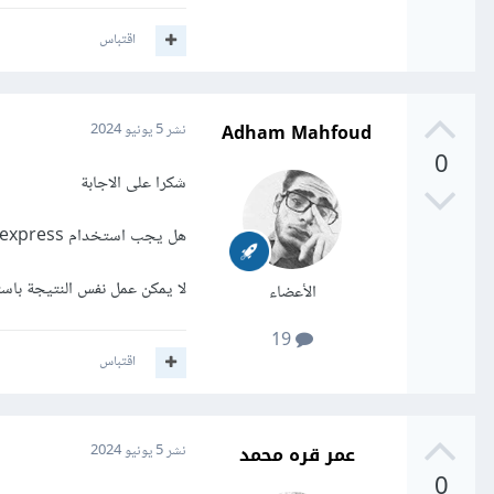
اقتباس
Adham Mahfoud
نشر
5 يونيو 2024
0
شكرا على الاجابة
هل يجب استخدام express خصيصاً؟
لا يمكن عمل نفس النتيجة باستخدام ملف route.js د
الأعضاء
19
اقتباس
عمر قره محمد
نشر
5 يونيو 2024
0