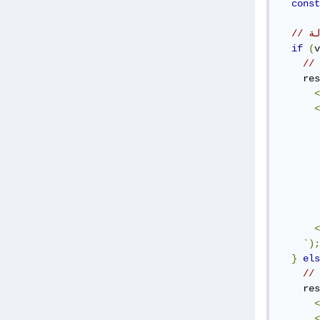
const
لة
if
(
v
    res
<
<
<
`);
}
els
    res
<
<