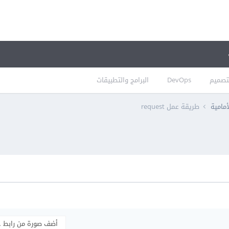
تصميم
DevOps
البرامج والتطبيقات
أمامية
طريقة عمل request
أضف صورة من رابط 