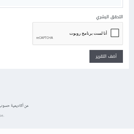
التحقق البشري
أضف التقرير
عن أكاديمية حسوب
se.