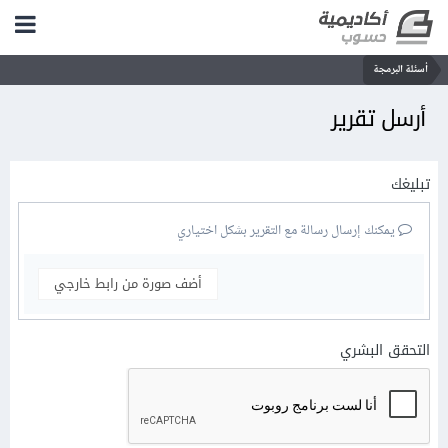
أسئلة البرمجة
أرسل تقرير
تبليغك
يمكنك إرسال رسالة مع التقرير بشكل اختياري
أضف صورة من رابط خارجي
التحقق البشري