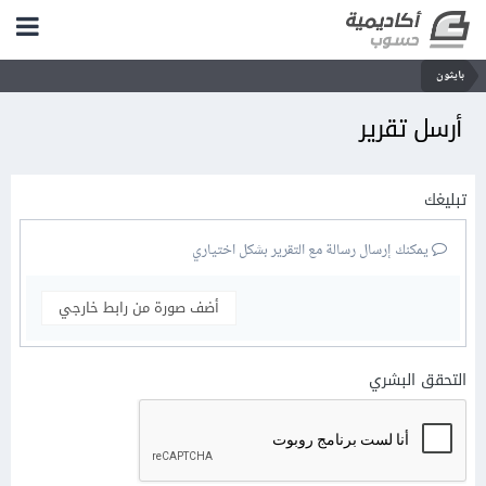
بايثون
أرسل تقرير
تبليغك
يمكنك إرسال رسالة مع التقرير بشكل اختياري
أضف صورة من رابط خارجي
التحقق البشري