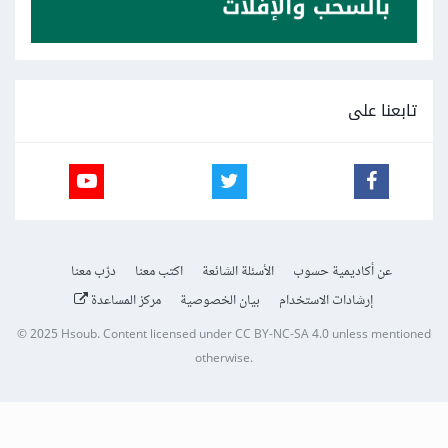
تابعنا على
عن أكاديمية حسوب
الأسئلة الشائعة
اكتب معنا
درّب معنا
إرشادات الاستخدام
بيان الخصوصية
مركز المساعدة
© 2025
Hsoub
.
Content licensed under
CC BY-NC-SA 4.0
unless mentioned
otherwise.